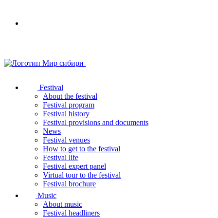
Your
browser
does
not
support
SVG
Festival
About the festival
Festival program
Festival history
Festival provisions and documents
News
Festival venues
How to get to the festival
Festival life
Festival expert panel
Virtual tour to the festival
Festival brochure
Music
About music
Festival headliners