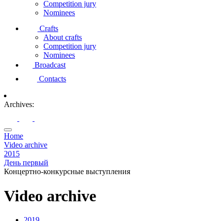
Competition jury
Nominees
Crafts
About crafts
Competition jury
Nominees
Broadcast
Contacts
Archives:
Home
Video archive
2015
День первый
Концертно-конкурсные выступления
Video archive
2019