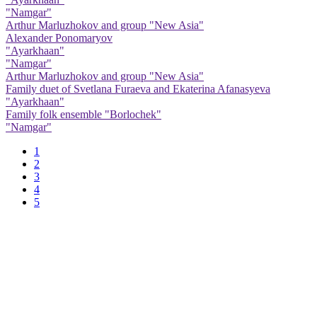
"Namgar"
Arthur Marluzhokov and group "New Asia"
Alexander Ponomaryov
"Ayarkhaan"
"Namgar"
Arthur Marluzhokov and group "New Asia"
Family duet of Svetlana Furaeva and Ekaterina Afanasyeva
"Ayarkhaan"
Family folk ensemble "Borlochek"
"Namgar"
1
2
3
4
5