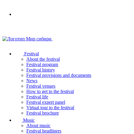
Your
browser
does
not
support
SVG
Festival
About the festival
Festival program
Festival history
Festival provisions and documents
News
Festival venues
How to get to the festival
Festival life
Festival expert panel
Virtual tour to the festival
Festival brochure
Music
About music
Festival headliners