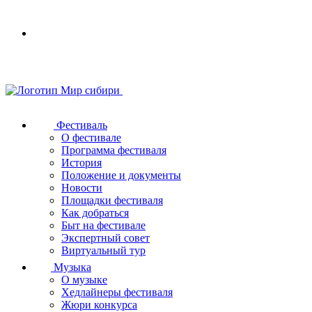
Your
browser
does
not
support
SVG
Фестиваль
О фестивале
Программа фестиваля
История
Положение и документы
Новости
Площадки фестиваля
Как добраться
Быт на фестивале
Экспертный совет
Виртуальный тур
Музыка
О музыке
Хедлайнеры фестиваля
Жюри конкурса