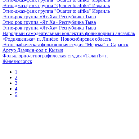
Этно-джаз-фанк группа "Quarter to afrika"
Израиль
Этно-джаз-фанк группа "Quarter to afrika"
Израиль
Этно-рок группа «Ят-Ха»
Республика Тыва
Этно-рок группа «Ят-Ха»
Республика Тыва
Этно-рок группа «Ят-Ха»
Республика Тыва
Народный самодеятельный коллектив фольклорный ансамбль
«Родняшенька»
п. Линёво, Новосибирская область
Этнографическая фольклорная студия "Мерема"
г. Саранск
Артур Дамдын-оол
г. Кызыл
Фольклорно-этнографическая студия «ТаланЪ»
г.
Железногорск
1
2
3
4
5