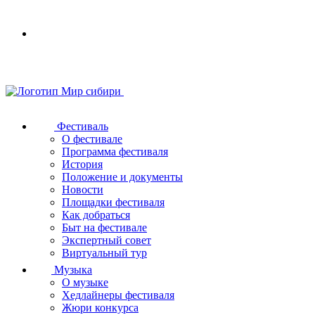
Your
browser
does
not
support
SVG
Фестиваль
О фестивале
Программа фестиваля
История
Положение и документы
Новости
Площадки фестиваля
Как добраться
Быт на фестивале
Экспертный совет
Виртуальный тур
Музыка
О музыке
Хедлайнеры фестиваля
Жюри конкурса