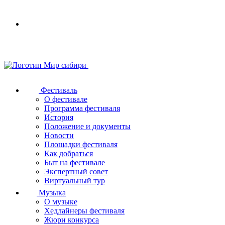
Your
browser
does
not
support
SVG
Фестиваль
О фестивале
Программа фестиваля
История
Положение и документы
Новости
Площадки фестиваля
Как добраться
Быт на фестивале
Экспертный совет
Виртуальный тур
Музыка
О музыке
Хедлайнеры фестиваля
Жюри конкурса