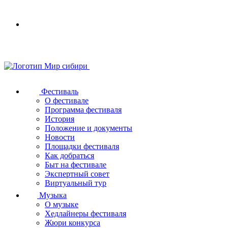
Your
browser
does
not
support
SVG
Фестиваль
О фестивале
Программа фестиваля
История
Положение и документы
Новости
Площадки фестиваля
Как добраться
Быт на фестивале
Экспертный совет
Виртуальный тур
Музыка
О музыке
Хедлайнеры фестиваля
Жюри конкурса