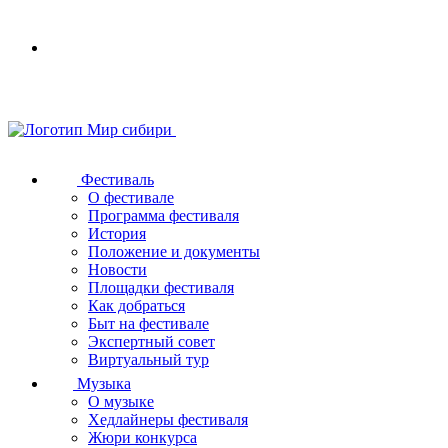
Your
browser
does
not
support
SVG
Фестиваль
О фестивале
Программа фестиваля
История
Положение и документы
Новости
Площадки фестиваля
Как добраться
Быт на фестивале
Экспертный совет
Виртуальный тур
Музыка
О музыке
Хедлайнеры фестиваля
Жюри конкурса