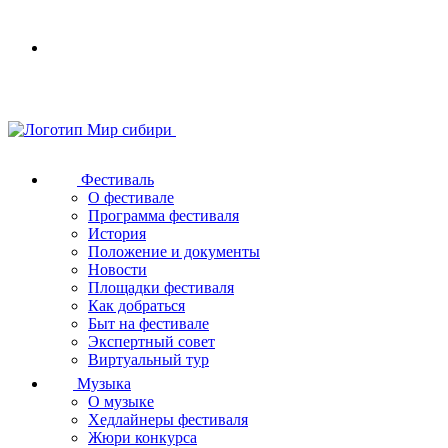
Your
browser
does
not
support
SVG
Фестиваль
О фестивале
Программа фестиваля
История
Положение и документы
Новости
Площадки фестиваля
Как добраться
Быт на фестивале
Экспертный совет
Виртуальный тур
Музыка
О музыке
Хедлайнеры фестиваля
Жюри конкурса