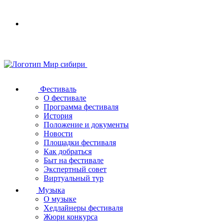
Your
browser
does
not
support
SVG
Фестиваль
О фестивале
Программа фестиваля
История
Положение и документы
Новости
Площадки фестиваля
Как добраться
Быт на фестивале
Экспертный совет
Виртуальный тур
Музыка
О музыке
Хедлайнеры фестиваля
Жюри конкурса