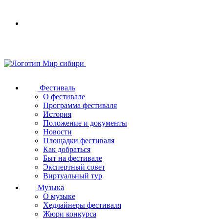
Your
browser
does
not
support
SVG
Фестиваль
О фестивале
Программа фестиваля
История
Положение и документы
Новости
Площадки фестиваля
Как добраться
Быт на фестивале
Экспертный совет
Виртуальный тур
Музыка
О музыке
Хедлайнеры фестиваля
Жюри конкурса