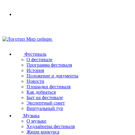
Your
browser
does
not
support
SVG
Фестиваль
О фестивале
Программа фестиваля
История
Положение и документы
Новости
Площадки фестиваля
Как добраться
Быт на фестивале
Экспертный совет
Виртуальный тур
Музыка
О музыке
Хедлайнеры фестиваля
Жюри конкурса