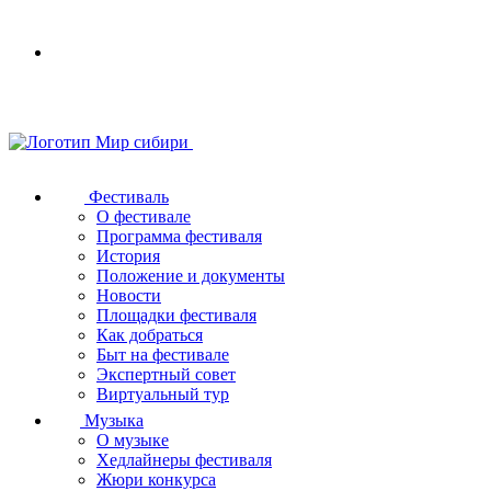
Your
browser
does
not
support
SVG
Фестиваль
О фестивале
Программа фестиваля
История
Положение и документы
Новости
Площадки фестиваля
Как добраться
Быт на фестивале
Экспертный совет
Виртуальный тур
Музыка
О музыке
Хедлайнеры фестиваля
Жюри конкурса