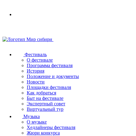
Your
browser
does
not
support
SVG
Фестиваль
О фестивале
Программа фестиваля
История
Положение и документы
Новости
Площадки фестиваля
Как добраться
Быт на фестивале
Экспертный совет
Виртуальный тур
Музыка
О музыке
Хедлайнеры фестиваля
Жюри конкурса