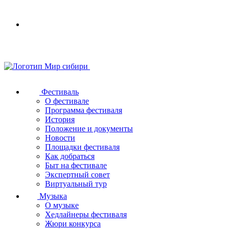
Your
browser
does
not
support
SVG
Фестиваль
О фестивале
Программа фестиваля
История
Положение и документы
Новости
Площадки фестиваля
Как добраться
Быт на фестивале
Экспертный совет
Виртуальный тур
Музыка
О музыке
Хедлайнеры фестиваля
Жюри конкурса