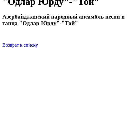
"Одлар Юрду"-"Той"
Азербайджанский народный ансамбль песни и
танца "Одлар Юрду"-"Той"
Возврат к списку