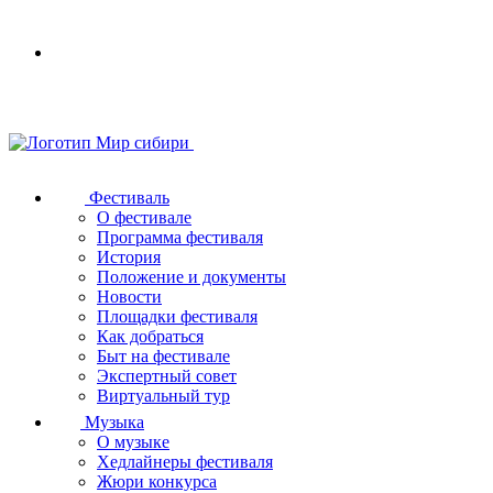
Your
browser
does
not
support
SVG
Фестиваль
О фестивале
Программа фестиваля
История
Положение и документы
Новости
Площадки фестиваля
Как добраться
Быт на фестивале
Экспертный совет
Виртуальный тур
Музыка
О музыке
Хедлайнеры фестиваля
Жюри конкурса