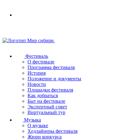
Your
browser
does
not
support
SVG
Фестиваль
О фестивале
Программа фестиваля
История
Положение и документы
Новости
Площадки фестиваля
Как добраться
Быт на фестивале
Экспертный совет
Виртуальный тур
Музыка
О музыке
Хедлайнеры фестиваля
Жюри конкурса