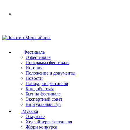
Your
browser
does
not
support
SVG
Фестиваль
О фестивале
Программа фестиваля
История
Положение и документы
Новости
Площадки фестиваля
Как добраться
Быт на фестивале
Экспертный совет
Виртуальный тур
Музыка
О музыке
Хедлайнеры фестиваля
Жюри конкурса