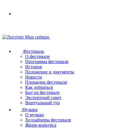
Your
browser
does
not
support
SVG
Фестиваль
О фестивале
Программа фестиваля
История
Положение и документы
Новости
Площадки фестиваля
Как добраться
Быт на фестивале
Экспертный совет
Виртуальный тур
Музыка
О музыке
Хедлайнеры фестиваля
Жюри конкурса