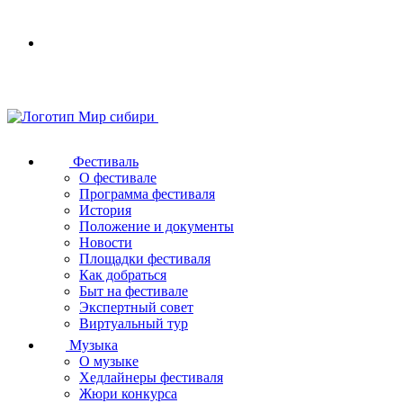
Your
browser
does
not
support
SVG
Фестиваль
О фестивале
Программа фестиваля
История
Положение и документы
Новости
Площадки фестиваля
Как добраться
Быт на фестивале
Экспертный совет
Виртуальный тур
Музыка
О музыке
Хедлайнеры фестиваля
Жюри конкурса