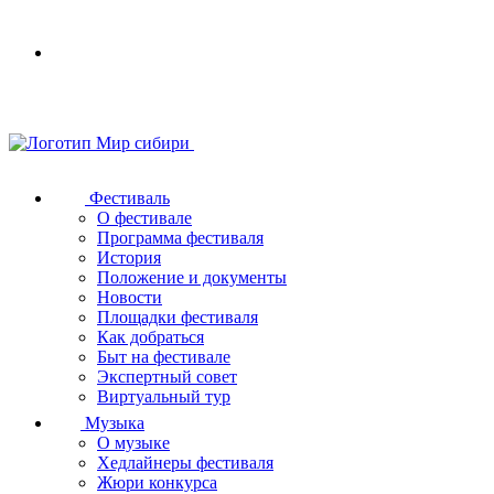
Your
browser
does
not
support
SVG
Фестиваль
О фестивале
Программа фестиваля
История
Положение и документы
Новости
Площадки фестиваля
Как добраться
Быт на фестивале
Экспертный совет
Виртуальный тур
Музыка
О музыке
Хедлайнеры фестиваля
Жюри конкурса