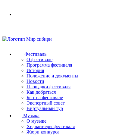
Your
browser
does
not
support
SVG
Фестиваль
О фестивале
Программа фестиваля
История
Положение и документы
Новости
Площадки фестиваля
Как добраться
Быт на фестивале
Экспертный совет
Виртуальный тур
Музыка
О музыке
Хедлайнеры фестиваля
Жюри конкурса