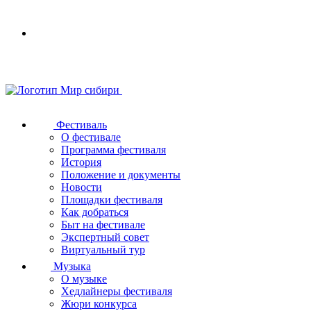
Your
browser
does
not
support
SVG
Фестиваль
О фестивале
Программа фестиваля
История
Положение и документы
Новости
Площадки фестиваля
Как добраться
Быт на фестивале
Экспертный совет
Виртуальный тур
Музыка
О музыке
Хедлайнеры фестиваля
Жюри конкурса