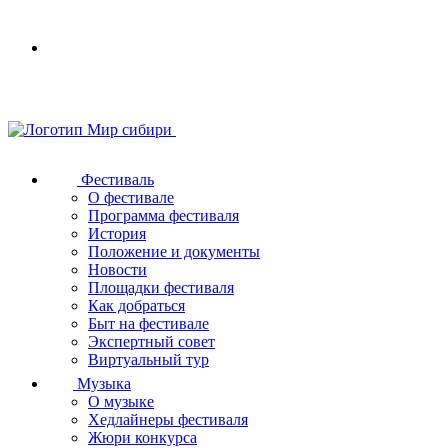
Your
browser
does
not
support
SVG
Фестиваль
О фестивале
Программа фестиваля
История
Положение и документы
Новости
Площадки фестиваля
Как добраться
Быт на фестивале
Экспертный совет
Виртуальный тур
Музыка
О музыке
Хедлайнеры фестиваля
Жюри конкурса