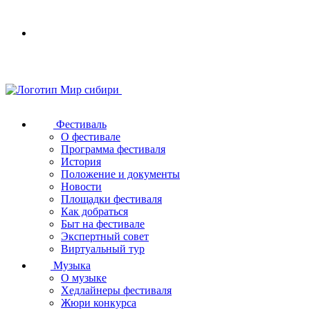
Your
browser
does
not
support
SVG
Фестиваль
О фестивале
Программа фестиваля
История
Положение и документы
Новости
Площадки фестиваля
Как добраться
Быт на фестивале
Экспертный совет
Виртуальный тур
Музыка
О музыке
Хедлайнеры фестиваля
Жюри конкурса