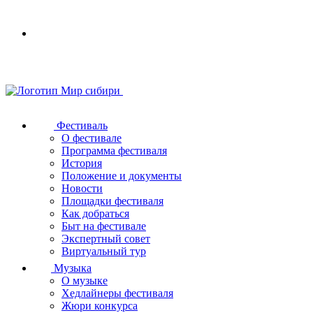
Your
browser
does
not
support
SVG
Фестиваль
О фестивале
Программа фестиваля
История
Положение и документы
Новости
Площадки фестиваля
Как добраться
Быт на фестивале
Экспертный совет
Виртуальный тур
Музыка
О музыке
Хедлайнеры фестиваля
Жюри конкурса