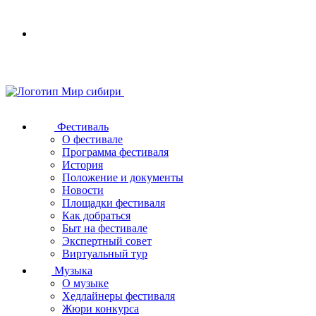
Your
browser
does
not
support
SVG
Фестиваль
О фестивале
Программа фестиваля
История
Положение и документы
Новости
Площадки фестиваля
Как добраться
Быт на фестивале
Экспертный совет
Виртуальный тур
Музыка
О музыке
Хедлайнеры фестиваля
Жюри конкурса