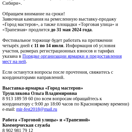
Сибири».
Обращаем внимание на сроки!
Заявочная кампания на ремесленную выставку-продажу
«Город мастеров», а также площадки «Торговая улица» и
«Трапезная» продлится
до 31 мая 2024 года
.
Фестивальное торжище будет работать на протяжении
четырёх дней
с 11 по 14 июля
. Информация об условия
участия, размерах регистрационных взносов и тарифах
указана в
Порядке организации ярмарки и предоставления
мест на ней
.
Если останутся вопросы после прочтения, свяжитесь с
координаторами направлений.
Выставка-ярмарка «Город мастеров»
Трушлякова Ольга Владимировна
8 913 189 59 60 (по всем вопросам обращайтесь к
координатору с 9:00 до 18:00 часов по Краснояркому времени)
e-mail:
mir-fest2018@mail.ru
Работа «Торговой улицы» и «Трапезной»
Коммерческая служба
8 902 981 79 12