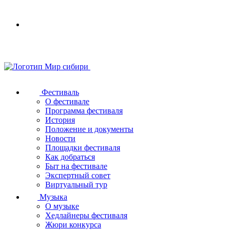
Your
browser
does
not
support
SVG
Фестиваль
О фестивале
Программа фестиваля
История
Положение и документы
Новости
Площадки фестиваля
Как добраться
Быт на фестивале
Экспертный совет
Виртуальный тур
Музыка
О музыке
Хедлайнеры фестиваля
Жюри конкурса