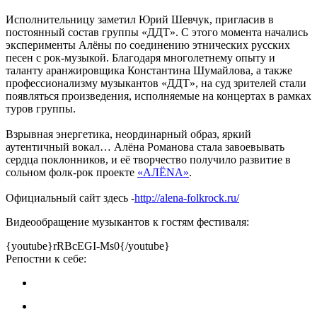
Исполнительницу заметил Юрий Шевчук, пригласив в
постоянный состав группы «ДДТ». С этого момента начались
эксперименты Алёны по соединению этнических русских
песен с рок-музыкой. Благодаря многолетнему опыту и
таланту аранжировщика Константина Шумайлова, а также
профессионализму музыкантов «ДДТ», на суд зрителей стали
появляться произведения, исполняемые на концертах в рамках
туров группы.
Взрывная энергетика, неординарный образ, яркий
аутентичный вокал… Алёна Романова стала завоевывать
сердца поклонников, и её творчество получило развитие в
сольном фолк-рок проекте
«AЛЁNA»
.
Официальный сайт здесь -
http://alena-folkrock.ru/
Видеообращение музыкантов к гостям фестиваля:
{youtube}rRBcEGI-Ms0{/youtube}
Репостни к себе: