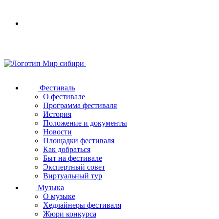
Your
browser
does
not
support
SVG
Фестиваль
О фестивале
Программа фестиваля
История
Положение и документы
Новости
Площадки фестиваля
Как добраться
Быт на фестивале
Экспертный совет
Виртуальный тур
Музыка
О музыке
Хедлайнеры фестиваля
Жюри конкурса